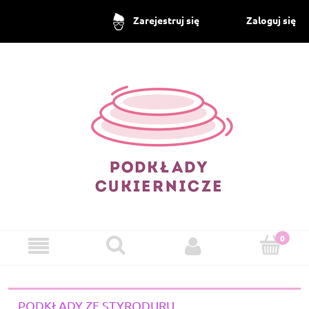
Zaloguj się
Zarejestruj się
PODKŁADY ZE STYRODURU