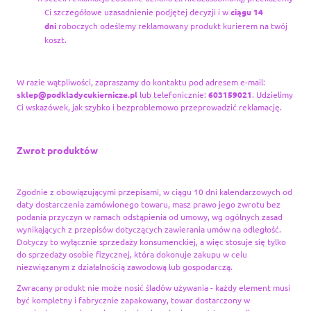
Ci szczegółowe uzasadnienie podjętej decyzji i w
ciągu 14
dni
roboczych odeślemy reklamowany produkt kurierem na twój
koszt.
W razie wątpliwości, zapraszamy do kontaktu pod adresem e-mail:
sklep@podkladycukiernicze.pl
lub telefonicznie:
603159021
. Udzielimy
Ci wskazówek, jak szybko i bezproblemowo przeprowadzić reklamację.
Zwrot produktów
Zgodnie z obowiązującymi przepisami, w ciągu 10 dni kalendarzowych od
daty dostarczenia zamówionego towaru, masz prawo jego zwrotu bez
podania przyczyn w ramach odstąpienia od umowy, wg ogólnych zasad
wynikających z przepisów dotyczących zawierania umów na odległość.
Dotyczy to wyłącznie sprzedaży konsumenckiej, a więc stosuje się tylko
do sprzedaży osobie fizycznej, która dokonuje zakupu w celu
niezwiązanym z działalnością zawodową lub gospodarczą.
Zwracany produkt nie może nosić śladów używania - każdy element musi
być kompletny i fabrycznie zapakowany, towar dostarczony w