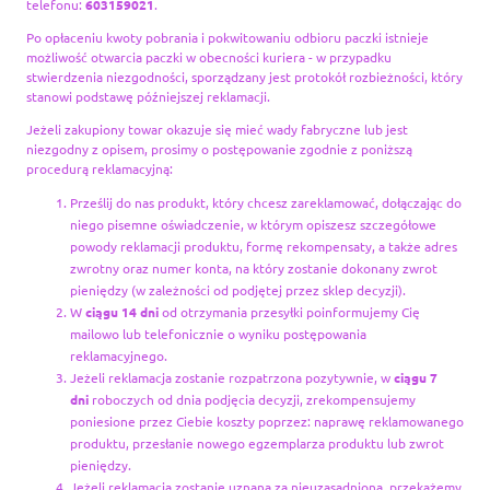
telefonu:
603159021
.
Po opłaceniu kwoty pobrania i pokwitowaniu odbioru paczki istnieje
możliwość otwarcia paczki w obecności kuriera - w przypadku
stwierdzenia niezgodności, sporządzany jest protokół rozbieżności, który
stanowi podstawę późniejszej reklamacji.
Jeżeli zakupiony towar okazuje się mieć wady fabryczne lub jest
niezgodny z opisem, prosimy o postępowanie zgodnie z poniższą
procedurą reklamacyjną:
Prześlij do nas produkt, który chcesz zareklamować, dołączając do
niego pisemne oświadczenie,
w którym opiszesz szczegółowe
powody reklamacji produktu, formę rekompensaty, a także adres
zwrotny oraz numer konta, na który zostanie dokonany zwrot
pieniędzy (w zależności od podjętej przez sklep decyzji).
W
ciągu 14 dni
od otrzymania przesyłki poinformujemy Cię
mailowo lub telefonicznie o wyniku postępowania
reklamacyjnego.
Jeżeli reklamacja zostanie rozpatrzona pozytywnie, w
ciągu 7
dni
roboczych od dnia podjęcia decyzji, zrekompensujemy
poniesione przez Ciebie koszty poprzez: naprawę reklamowanego
produktu, przesłanie nowego egzemplarza produktu lub zwrot
pieniędzy.
Jeżeli reklamacja zostanie uznana za nieuzasadnioną, przekażemy