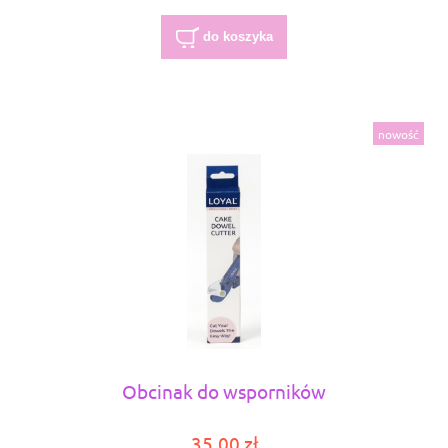
do koszyka
nowość
Obcinak do wsporników
35,00 zł