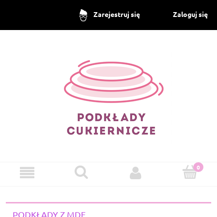
Zaloguj się
Zarejestruj się
PODKŁADY Z MDF