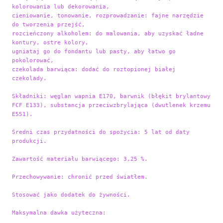
kolorowania lub dekorowania,

cieniowanie, tonowanie, rozprowadzanie: fajne narzędzie 
do tworzenia przejść,

rozcieńczony alkoholem: do malowania, aby uzyskać ładne 
kontury, ostre kolory,

ugniataj go do fondantu lub pasty, aby łatwo go 
pokolorować,

czekolada barwiąca: dodać do roztopionej białej 
czekolady.
Składniki: węglan wapnia E170, barwnik (błękit brylantowy 
FCF E133), substancja przeciwzbrylająca (dwutlenek krzemu 
E551).

Średni czas przydatności do spożycia: 5 lat od daty 
produkcji.

Zawartość materiału barwiącego: 3,25 %.

Przechowywanie: chronić przed światłem.

Stosować jako dodatek do żywności.

Maksymalna dawka użyteczna:
