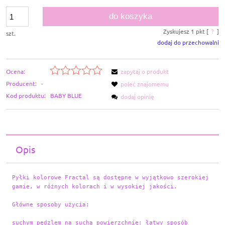
do koszyka
Zyskujesz
1
pkt [
?
]
szt.
dodaj do przechowalni
Ocena:
zapytaj o produkt
Producent:
-
poleć znajomemu
Kod produktu:
BABY BLUE
dodaj opinię
Opis
Pyłki kolorowe Fractal są dostępne w wyjątkowo szerokiej 
gamie, w różnych kolorach i w wysokiej jakości.
Główne sposoby użycia:

suchym pędzlem na suchą powierzchnię: łatwy sposób 