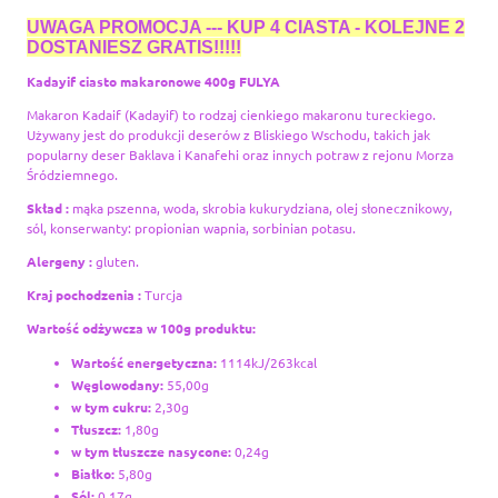
UWAGA PROMOCJA --- KUP 4 CIASTA - KOLEJNE 2
DOSTANIESZ GRATIS!!!!!
Kadayif ciasto makaronowe 400g FULYA
Makaron Kadaif (Kadayif) to rodzaj cienkiego makaronu tureckiego.
Używany jest do produkcji deserów z Bliskiego Wschodu, takich jak
popularny deser Baklava i Kanafehi oraz innych potraw z rejonu Morza
Śródziemnego.
Skład :
mąka pszenna, woda, skrobia kukurydziana, olej słonecznikowy,
sól, konserwanty: propionian wapnia, sorbinian potasu.
Alergeny :
gluten.
Kraj pochodzenia :
Turcja
Wartość odżywcza w 100g produktu:
Wartość energetyczna:
1114kJ/263kcal
Węglowodany:
55,00g
w tym cukru:
2,30g
Tłuszcz:
1,80g
w tym tłuszcze nasycone:
0,24g
Białko:
5,80g
Sól:
0,17g