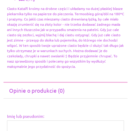
Ciasto Kataifi kroimy na drobne części i układamy na dużej płaskiej blasze
piekarnika tylko na papierze do pieczenia. Termoobieg góra/dól na 180*C
i prażymy. Co jakiś czas mieszamy ciasto drewnianą łyżką, by całe miało
okazję zrumienić się na złoty kolor - nie trzeba dodawać żadnego masła
ani innych tłuszczów jak w przypadku smażenia na patelni. Gdy juz cale
ciasto się zezłoci, wyjmij blachę i daj ciastu ostygnąć. Gdy już całe ciasto
jest zimne - przesyp do słoika lub pojemnika, do którego nie dochodzi
wilgoć. W ten sposób twoje uprażone ciasto będzie ci służyć tak długo jak
tylko utrzymasz je w warunkach suchych. Można dodawać je do
czekolady, chrupki a nawet owsianki :) Będzie przyjemnie chrupać. To
nasz sprawdzony sposób i polecamy go wszystkim by wydłużyć
maksymalnie jego przydatność do spożycia.
Opinie o produkcie (0)
Imię lub pseudonim: