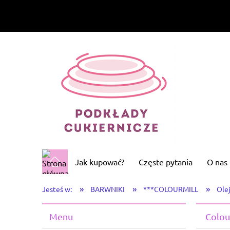
Jak kupować?
Częste pytania
O nas
»
»
»
Jesteś w:
BARWNIKI
***COLOURMILL
Ole
Menu
Colou