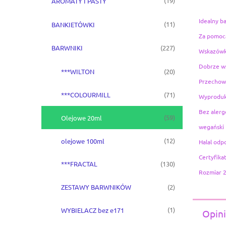
(19)
AROMATY I PASTY
Idealny b
(11)
BANKIETÓWKI
Za pomocą
(227)
BARWNIKI
Wskazówk
Dobrze ws
(20)
***WILTON
Przechowy
(71)
***COLOURMILL
Wyproduko
Bez aler
(59)
Olejowe 20ml
wegański
(12)
olejowe 100ml
Halal odp
Certyfika
(130)
***FRACTAL
Rozmiar 
(2)
ZESTAWY BARWNIKÓW
(1)
WYBIELACZ bez e171
Opini