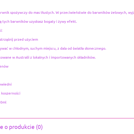
arwnik spożywczy do mas tłustych. W przeciwieństwie do barwników żelowych, wyją
 tych barwników uzyskasz bogaty i żywy efekt.
i:
trząśnij przed użyciem
wać w chłodnym, suchym miejscu, z dala od światła słonecznego.
wane w Australii z lokalnych i importowanych składników.
genów
owiedni
t koszerności
20ml
e o produkcie (0)