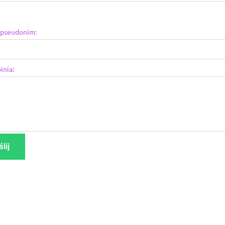
 pseudonim:
inia:
lij