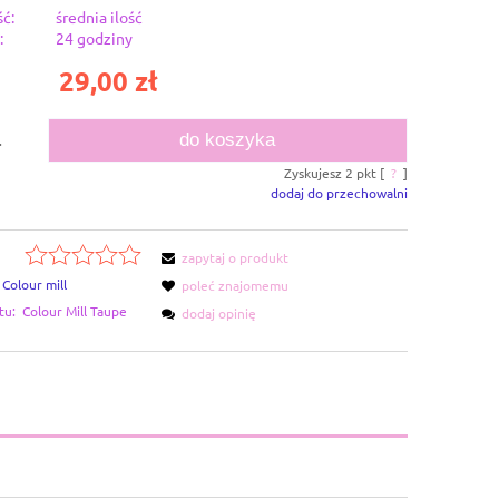
ć:
średnia ilość
:
24 godziny
29,00 zł
do koszyka
.
Zyskujesz
2
pkt [
?
]
dodaj do przechowalni
zapytaj o produkt
Colour mill
poleć znajomemu
tu:
Colour Mill Taupe
dodaj opinię