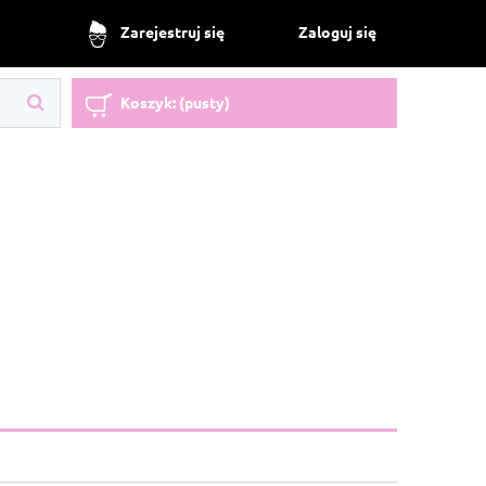
Zaloguj się
Zarejestruj się
Koszyk:
(pusty)