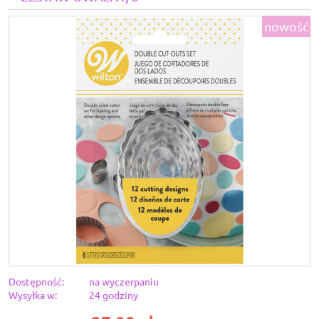
nowość
Dostępność:
na wyczerpaniu
Wysyłka w:
24 godziny