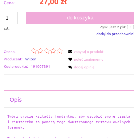
27,00 zł
Cena:
do koszyka
Zyskujesz
2
pkt [
?
]
szt.
dodaj do przechowalni
Ocena:
zapytaj o produkt
Producent:
Wilton
poleć znajomemu
Kod produktu:
191007391
dodaj opinię
Opis
Twórz urocze kształty fondantów, aby ozdobić swoje ciasta 
i ciasteczka za pomocą tego dwustronnego zestawu owalnych 
foremek. 