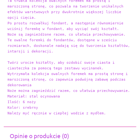
Ta trwała kolekcja owalnych foremek ma prostą i 
marszczoną stronę, co pozwala na tworzenie unikalnych 
efektów warstwowych przy dwukrotnie większej liczbie 
opcji cięcia. 
Po prostu rozwałkuj fondant, a następnie równomiernie 
wciśnij foremkę w fondant, aby wyciąć swój kształt.
Noże są zagnieżdżone razem, co ułatwia przechowywanie. 
Te owalne foremki do fondantów, dostępne w sześciu 
rozmiarach, doskonale nadają się do tworzenia kształtów, 
intarsji i dekoracji.

Twórz urocze kształty, aby ozdobić swoje ciasta i 
ciasteczka za pomocą tego zestawu wycinanek.

Wytrzymała kolekcja owalnych foremek ma prostą stronę i 
marszczoną stronę, co zapewnia podwójną zabawę podczas 
dekorowania

Noże można zagnieździć razem, co ułatwia przechowywanie.

Materiał: stal ocynowana

Ilość: 6 noży

Kolor: srebrny 
Należy myć ręcznie w ciepłej wodzie z mydłem.
Opinie o produkcie (0)